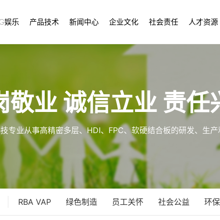
G娱乐
产品技术
新闻中心
企业文化
社会责任
人才资源
岗敬业 诚信立业 责任
科技专业从事高精密多层、HDI、FPC、软硬结合板的研发、生产和
RBA VAP
绿色制造
员工关怀
社会公益
环保