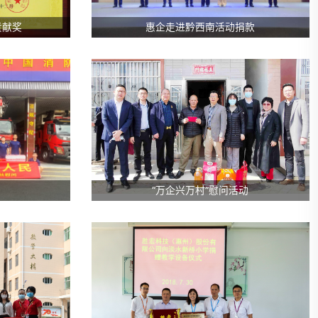
贡献奖
惠企走进黔西南活动捐款
“万企兴万村”慰问活动