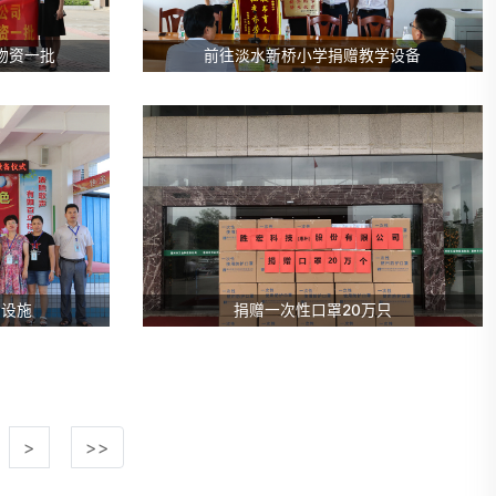
物资一批
前往淡水新桥小学捐赠教学设备
育设施
捐赠一次性口罩20万只
>
>>