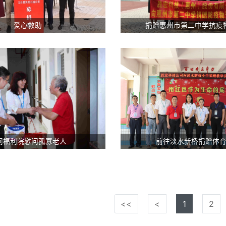
爱心救助
捐赠惠州市第二中学抗疫
问福利院慰问孤寡老人
前往淡水新桥捐赠体
<<
<
1
2