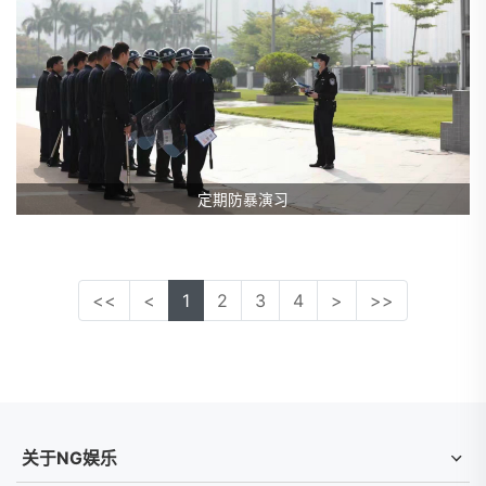
定期防暴演习
<<
<
1
2
3
4
>
>>
关于NG娱乐