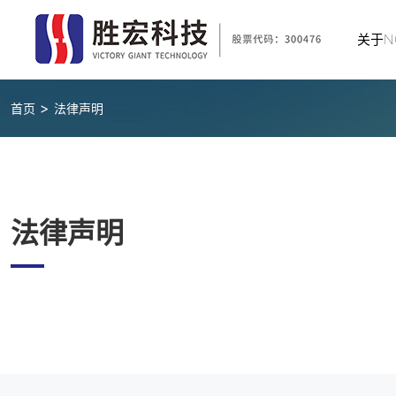
关于N
>
首页
法律声明
法律声明