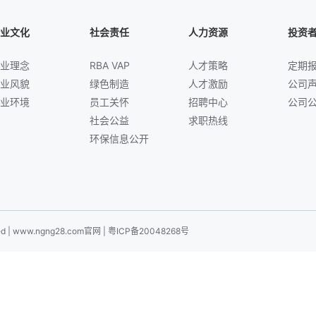
业文化
社会责任
人力资源
投资
业理念
RBA VAP
人才策略
定期
业风貌
绿色制造
人才激励
公司
业环境
员工关怀
招聘中心
公司
社会公益
求职热线
环保信息公开
d |
www.ngng28.com官网
|
粤ICP备20048268号