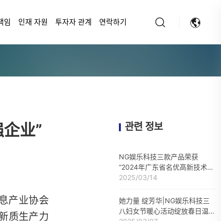
책임
인재 자원
투자자 관계
연락하기
企业”
관련 정보
NG娱乐科技三款产品荣获
“2024年广东省名优高新技术产
品”称号
2025/03/14
信息产业协会
她力量 绽芳华|NG娱乐科技三
八妇女节暖心活动绽放春日温
新质生产力