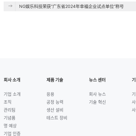
NG娱乐科技荣获“广东省2024年幸福企业试点单位”称号
회사 소개
제품 기술
뉴스 센터
기
기업 소개
응용
회사 뉴스
기
조직
공정 능력
기술 혁신
사
관리팀
생산 설비
사
기념품
테스트 장비
명 예상
기업 인증