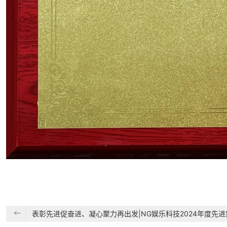
表彰先进促奋进、凝心聚力再出发|NG娱乐科技2024年度先