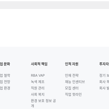
업 문화
사회적 책임
인적 자원
투자자
업 철학
RBA VAP
인재 전략
정기 
업 전망
녹색 제조
재능 인센티브
회사 
업 환경
직원 관리
모집 센터
회사 
사회 복지
직업 핫라인
환경 보호 정보 공
개