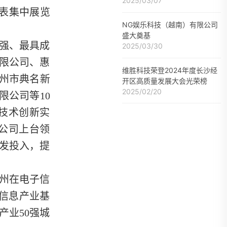
情
2025/03/07
代表集中展览
NG娱乐科技（越南）有限公司
盛大奠基
0强、最具成
2025/03/30
有限公司、惠
维胜科技荣登2024年度长沙经
惠州市典名新
开区高质量发展大会光荣榜
2025/02/20
限公司等10
与技术创新实
表公司上台领
发投入，提
惠州在电子信
信息产业基
产业50强城